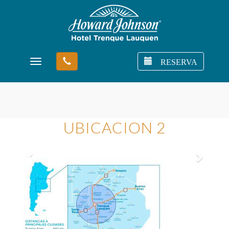
RESERVA
Toggle navigation
UBICACION 2
Previous
Next