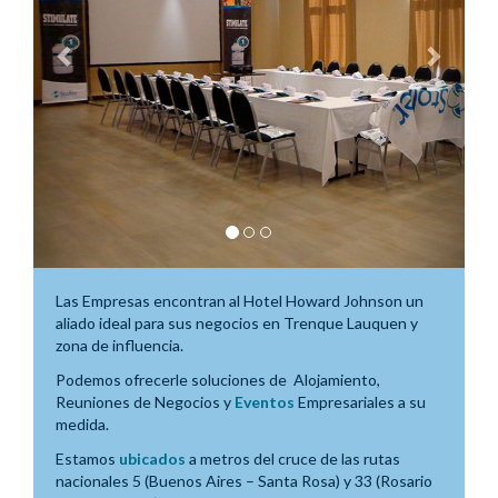
Las Empresas encontran al Hotel Howard Johnson un
aliado ideal para sus negocios en Trenque Lauquen y
zona de influencia.
Podemos ofrecerle soluciones de Alojamiento,
Reuniones de Negocios y
Eventos
Empresariales a su
medida.
Estamos
ubicados
a metros del cruce de las rutas
nacionales 5 (Buenos Aires – Santa Rosa) y 33 (Rosario